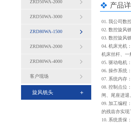
ZRD50WA-2000
产品详
ZRD50WA-3000
01. 我公
02. 数控
ZRD80WA-1500
03. 数控
04. 机床
ZRD80WA-2000
机床丝杆、一
ZRD80WA-4000
05. 驱动
06. 操作
客户现场
07. 系统
08. 控制
旋风铣头
闸、尾座进退
09. 加工
的残齿亦实现
10. 系统