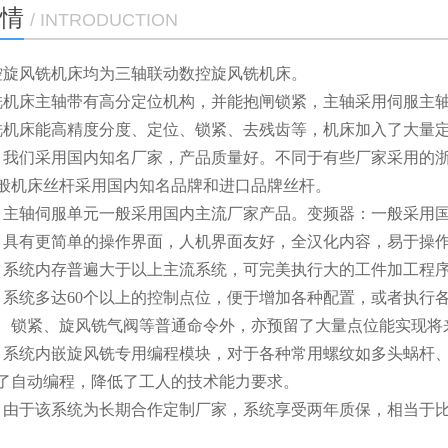
情
/ INTRODUCTION
司数控旋风铣机床均为三轴联动数控旋风铣机床。
旋风铣机床主轴带有高分定位机构，并能抱闸锁紧，主轴采用伺服主
旋风铣机床能高精度分度、定位、锁紧、去残齿等，机床加入了大
光机：我们采用国内知名厂家，产品质量好。不同于有些厂家采用
般机床丝杆采用国内知名品牌和进口品牌丝杆。
电机：主轴伺服单元一般采用国内主流厂家产品。变频器：一般采用
系统：具有更简单的操作界面，人机界面友好，全汉化内容，易于操
内存：系统内存普遍大于以上主流系统，可完美执行大的工件加工程
点位：系统多达60个以上的控制点位，便于增加各种配置，或者执
、锁紧、旋风铣气阀等普通命令外，亦预留了大量点位能实现将
编程：系统内嵌旋风铣专用编程模块，对于各种常用螺纹如多头蜗
了自动编程，降低了工人的技术能力要求。
质保：由于该系统为长期合作定制厂家，系统享受两年质保，相当于