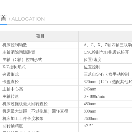
置
/ ALLOCATION
项目
机床控制轴数
A、C、X、Z轴四轴三联
主轴消除间隙装置
CNC控制气缸抱紧或松开
主轴（C轴）控制形式
位置/速度
X/Z控制形式
位置控制
夹紧形式
三爪自定心卡盘手动控制
卡盘直径
320mm（12")（选配其他
主轴中心高
245mm
主轴转速
0～800r/min
机床过拖板最大回转直径
480mm
机床最大短距（不过拖板）回转直径
800mm
机床加工工件长度极限
2600mm
回转轴精度
≤2.5″