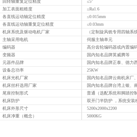
回转轴重复定位精度
≤5″
加工表面粗糙度
≤Ra1.6
各直线运动轴定位精度
≤0.015mm
各直线运动轴重复定位精度
≤0.03mm
机床系统及驱动电机厂家
（定制旋风铣专用四轴系
主轴采用电机
伺服主轴单元
编码器
高分齿轮编码器或内置编
变频器
国内知名品牌英威腾等
元器件品牌
国内知名品牌正泰、德力
设备总功率
25KW
机床光机厂家
国内知名品牌云南机床厂
机床丝杆选用厂家
国内知名品牌台湾上银、
尾座控制形式
普通（选配系统和脚踏控
机床防护
双开门半防护 ，系统安装
机床外形尺寸
5200x2000x2200
机床净重（概念）
5000KG