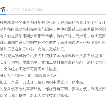
情
/ INTRODUCTION
的每种规格型号的铣头都可配数控机床；根据涡轮流量计的工件设
面跳动和径向跳动控制在标准范围内；每件都通过三坐标测量机检
电机与主轴之间采用同步齿形带传动，传动平稳，无滑差，速比更
端面跳动和轴向窜动控制在标准范围内；每件都通过三坐标测量机
的主轴加工是在加工中心一次装夹完成加工。
风铣刀和旋风铣可转位机夹刀片突破了国内旋风铣无法多刀成型加
可以实现干切削、重载切削、难加工材料和超高速切削，消耗动力小
高，比传统加工效率可提高10倍以上。
度可达Ra0.8微米，加工精度提高2级。
成型加工，产品一刀成形，偏心切削不需退刀，精度高。
改造的旋风铣不改动车床结构，螺旋升角可调，安装方便，节省投
向进给慢，易于操作，对工人专业技术能降低。