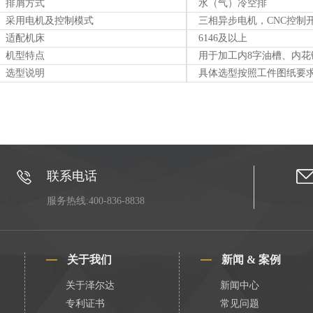
排屑方式
水（气）冷空排
采用电机及控制模式
三相异步电机，CNC控制
适配机床
6146及以上
机型特点
用于加工内8字油槽、内
选型说明
具体选型按照工件图纸要
联系电话
服务热线:400-836-8838
关于我们
新闻 & 案例
关于泽尔达
新闻中心
专利证书
常见问题