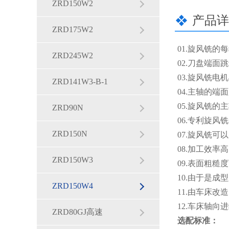
ZRD150W2
产品详
ZRD175W2
01.旋风铣
ZRD245W2
02.刀盘端
03.旋风铣
ZRD141W3-B-1
04.主轴的
05.旋风铣
ZRD90N
06.专利旋
ZRD150N
07.旋风铣
08.加工效率
ZRD150W3
09.表面粗糙
10.由于是
ZRD150W4
11.由车床
12.车床轴
ZRD80GJ高速
选配标准：