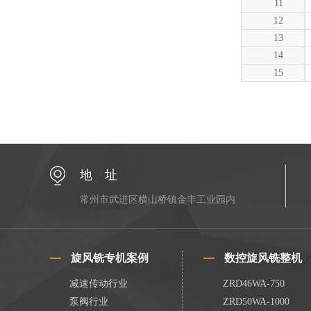
11
12
13
14
15
地 址
常州市武进区横山桥镇金丰工业园内
旋风铣专机案例
数控旋风铣整机
减速传动行业
ZRD46WA-750
泵阀行业
ZRD50WA-1000