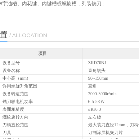
工内8字油槽、内花键、内键槽或螺旋槽，列装铣刀；
置
/ ALLOCATION
项目
设备型号
ZRD70NJ
设备名称
直角铣头
中心高（mm)
90~150mm
许用螺旋升角范围
直角
设备转速范围
2000-3000r/min
铣刀轴电机功率
6-5.5KW
表面粗糙度
≤Ra6.3
螺纹旋转方向
左右旋
刀柄直径范围
最大装刀直径12mm，刀柄
刀具
订制涂层机夹刀片